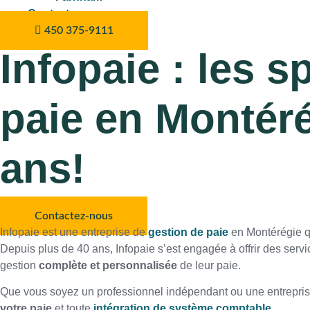
Contact
450 375-9111
Infopaie : les s
paie en Montéré
ans!
Contactez-nous
Infopaie est une entreprise de
gestion de paie
en Montérégie qu
Depuis plus de 40 ans, Infopaie s’est engagée à offrir des servic
gestion
complète et personnalisée
de leur paie.
Que vous soyez un professionnel indépendant ou une entreprise 
votre paie
et toute
intégration de système comptable
.