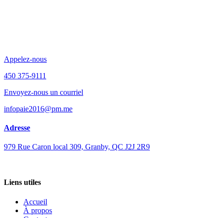
Appelez-nous
450 375-9111
Envoyez-nous un courriel
infopaie2016@pm.me
Adresse
979 Rue Caron local 309, Granby, QC J2J 2R9
Liens utiles
Accueil
À propos