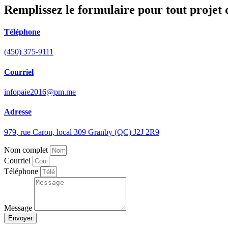
Remplissez le formulaire pour tout projet 
Téléphone
(450) 375-9111
Courriel
infopaie2016@pm.me
Adresse
979, rue Caron, local 309 Granby (QC) J2J 2R9
Nom complet
Courriel
Téléphone
Message
Envoyer